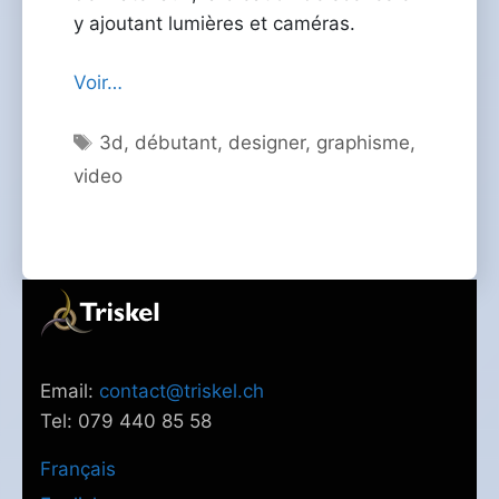
y ajoutant lumières et caméras.
Voir…
Étiquettes
3d
,
débutant
,
designer
,
graphisme
,
video
Email:
contact@triskel.ch
Tel: 079 440 85 58
Français