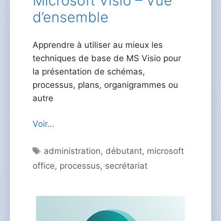
Microsoft Visio – Vue
d’ensemble
Apprendre à utiliser au mieux les
techniques de base de MS Visio pour
la présentation de schémas,
processus, plans, organigrammes ou
autre
Voir…
Étiquettes
administration
,
débutant
,
microsoft
office
,
processus
,
secrétariat