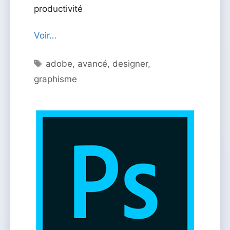
productivité
Voir…
Étiquettes
adobe
,
avancé
,
designer
,
graphisme