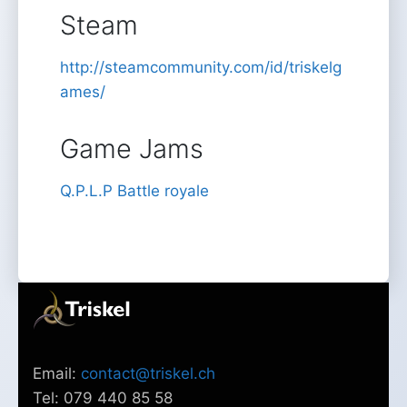
Steam
http://steamcommunity.com/id/triskelg
ames/
Game Jams
Q.P.L.P Battle royale
Email:
contact@triskel.ch
Tel: 079 440 85 58