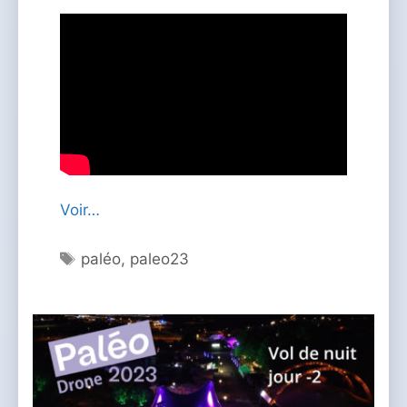
Voir…
Étiquettes
paléo
,
paleo23