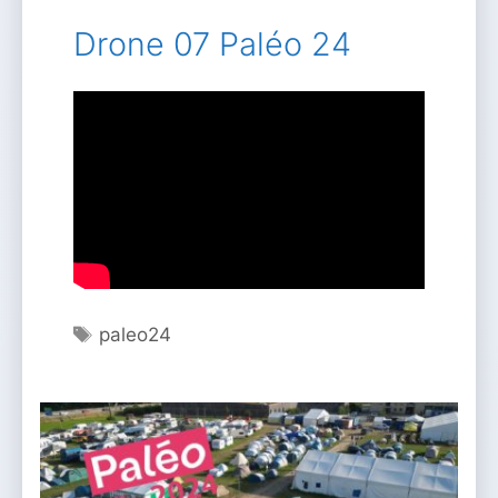
Drone 07 Paléo 24
Étiquettes
paleo24