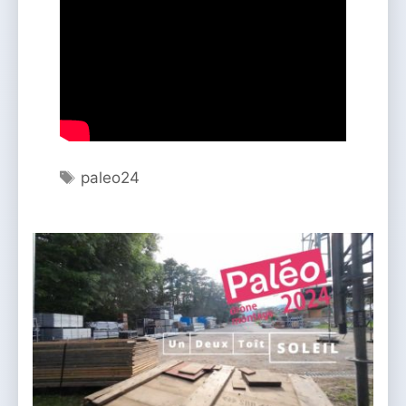
Étiquettes
paleo24