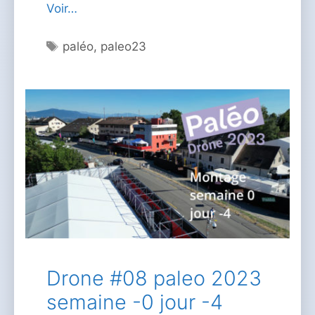
Voir…
Étiquettes
paléo
,
paleo23
Drone #08 paleo 2023
semaine -0 jour -4