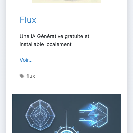
Flux
Une IA Générative gratuite et
installable localement
Voir…
Étiquettes
flux