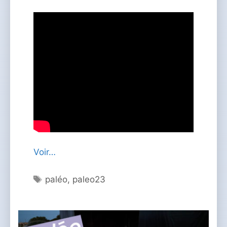
Voir…
Étiquettes
paléo
,
paleo23