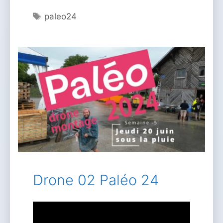
Étiquettes
paleo24
Drone 02 Paléo 24