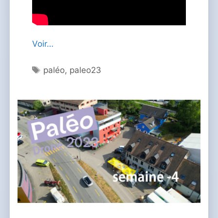
Voir…
Étiquettes
paléo
,
paleo23