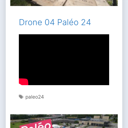
Drone 04 Paléo 24
Étiquettes
paleo24