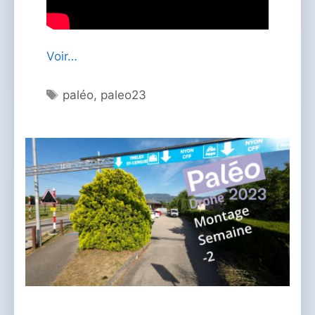
Voir…
Étiquettes
paléo
,
paleo23